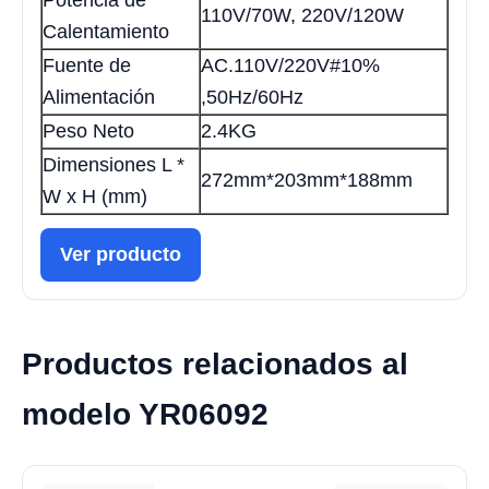
Potencia de
110V/70W, 220V/120W
Calentamiento
Fuente de
AC.110V/220V#10%
Alimentación
,50Hz/60Hz
Peso Neto
2.4KG
Dimensiones L *
272mm*203mm*188mm
W x H (mm)
Ver producto
Productos relacionados al
modelo YR06092