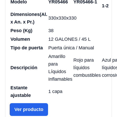
Modelo
YR05466
YR05466-1
1-2
Dimensiones
(Al.
330x330x330
x An. x Pr.)
Peso (Kg)
38
Volumen
12 GALONES / 45 L
Tipo de puerta
Puerta única / Manual
Amarillo
Rojo para
Azul p
para
Descripción
líquidos
líquido
Líquidos
combustibles
corrosi
Inflamables
Estante
1 capa
ajustable
Ver producto