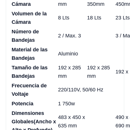
Cámara
mm
350mm
450m
Volumen de la
8 Lts
18 Lts
23 Lts
Cámara
Número de
2 / Max. 3
3 / Ma
Bandejas
Material de las
Aluminio
Bandejas
Tamaño de las
192 x 285
192 x 285
192 x
Bandejas
mm
mm
Frecuencia de
220/110V, 50/60 Hz
Voltaje
Potencia
1 750w
Dimensiones
483 x 450 x
490 x
Globales
(Ancho x
635 mm
690 