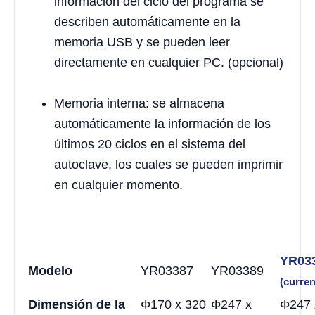
información del ciclo del programa se
describen automáticamente en la
memoria USB y se pueden leer
directamente en cualquier PC. (opcional)
Memoria interna: se almacena
automáticamente la información de los
últimos 20 ciclos en el sistema del
autoclave, los cuales se pueden imprimir
en cualquier momento.
YR03
Modelo
YR03387
YR03389
(curren
Dimensión de la
Φ170 x 320
Φ247 x
Φ247 