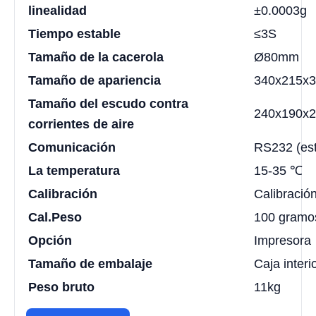
linealidad
±0.0003g
Tiempo estable
≤3S
Tamaño de la cacerola
Ø80mm
Tamaño de apariencia
340x215x
Tamaño del escudo contra
240x190x
corrientes de aire
Comunicación
RS232 (est
La temperatura
15-35 ℃
Calibración
Calibración
Cal.Peso
100 gramo
Opción
Impresora
Tamaño de embalaje
Caja inte
Peso bruto
11kg