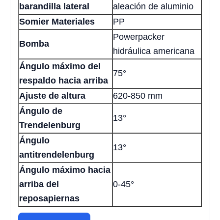
barandilla lateral
aleación de aluminio
Somier Materiales
PP
Powerpacker
Bomba
hidráulica americana
Ángulo máximo del
75°
respaldo hacia arriba
Ajuste de altura
620-850 mm
Ángulo de
13°
Trendelenburg
Ángulo
13°
antitrendelenburg
Ángulo máximo hacia
arriba del
0-45°
reposapiernas