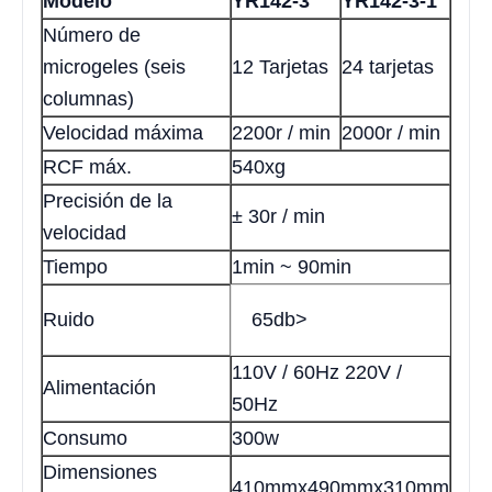
Modelo
YR142-3
YR142-3-1
Número de
microgeles (seis
12 Tarjetas
24 tarjetas
columnas)
Velocidad máxima
2200r / min
2000r / min
RCF máx.
540xg
Precisión de la
± 30r / min
velocidad
Tiempo
1min ~ 90min
Ruido
65db>
110V / 60Hz 220V /
Alimentación
50Hz
Consumo
300w
Dimensiones
410mmx490mmx310mm