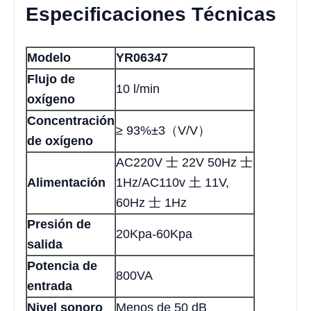
Especificaciones Técnicas
Modelo
YR06347
Flujo de
10 l/min
oxígeno
Concentración
≥ 93%±3（V/V）
de oxígeno
AC220V 士 22V 50Hz 士
Alimentación
1Hz/AC110v 土 11V,
60Hz 士 1Hz
Presión de
20Kpa-60Kpa
salida
Potencia de
800VA
entrada
Nivel sonoro
Menos de 50 dB