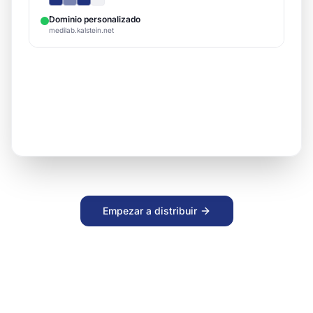
BioTech X500
Activo
BioTech
MedPro Analyzer
Revisión
MedPro
Empezar a distribuir