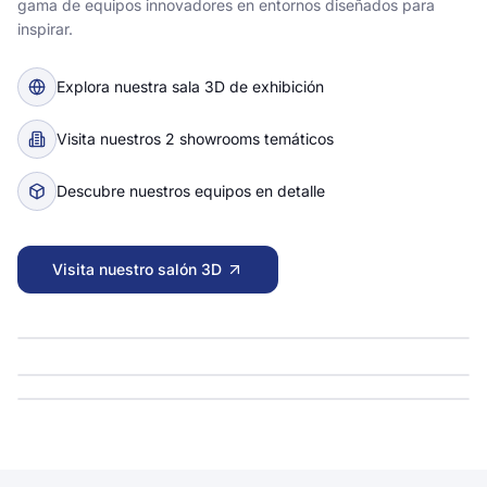
gama de equipos innovadores en entornos diseñados para
inspirar.
Explora nuestra sala 3D de exhibición
Visita nuestros 2 showrooms temáticos
Descubre nuestros equipos en detalle
Visita nuestro salón 3D
Sala 3D de exhibición
Abrir escena
Showroom Médico
Abrir escena
3D · SHAPESPARK
Showroom Laboratorio
Abrir escena
3D · SHAPESPARK
3D · SHAPESPARK