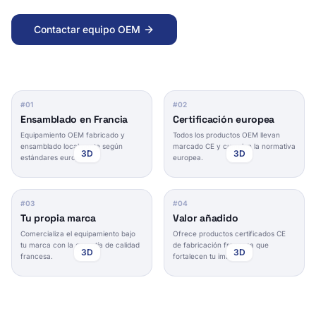
Contactar equipo OEM
#
01
#
02
Ensamblado en Francia
Certificación europea
Equipamiento OEM fabricado y
Todos los productos OEM llevan
ensamblado localmente según
marcado CE y cumplen la normativa
3D
3D
estándares europeos.
europea.
#
03
#
04
Tu propia marca
Valor añadido
Comercializa el equipamiento bajo
Ofrece productos certificados CE
tu marca con la garantía de calidad
de fabricación francesa que
3D
3D
francesa.
fortalecen tu imagen.