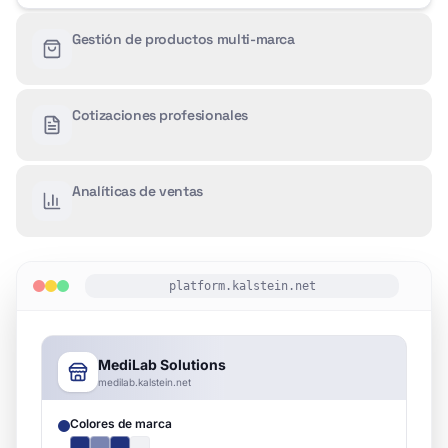
Publica productos Kalstein y otras marcas que
representas. Importa masivamente desde CSV o
agrega con descripciones multilingües.
Cotizaciones profesionales
Analíticas de ventas
platform.kalstein.net
Inventario de Productos
CSV
+
Agregar
Kalstein YJ-UV1100
Activo
Kalstein