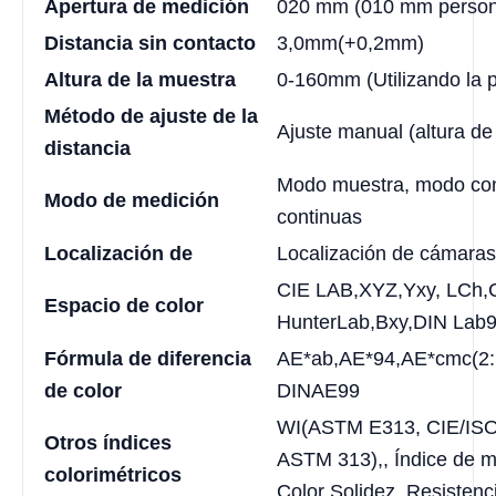
Apertura de medición
020 mm (010 mm persona
Distancia sin contacto
3,0mm(+0,2mm)
Altura de la muestra
0-160mm (Utilizando la p
Método de ajuste de la
Ajuste manual (altura d
distancia
Modo muestra, modo cont
Modo de medición
continuas
Localización de
Localización de cámaras
CIE LAB,XYZ,Yxy, LCh,C
Espacio de color
HunterLab,Bxy,DIN Lab
Fórmula de diferencia
AE*ab,AE*94,AE*cmc(2:1
de color
DINAE99
WI(ASTM E313, CIE/ISO
Otros índices
ASTM 313),, Índice de 
colorimétricos
Color Solidez, Resistenc