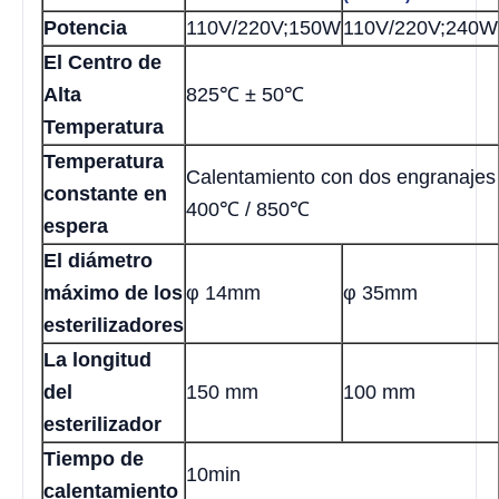
Potencia
110V/220V;150W
110V/220V;240W
El Centro de
Alta
825℃ ± 50℃
Temperatura
Temperatura
Calentamiento con dos engranajes
constante en
400℃ / 850℃
espera
El diámetro
máximo de los
φ 14mm
φ 35mm
esterilizadores
La longitud
del
150 mm
100 mm
esterilizador
Tiempo de
10min
calentamiento