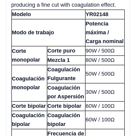
producing a fine cut with coagulation effect.
Modelo
YR02148
Potencia
Modo de trabajo
máxima /
Carga nominal
Corte puro
90W / 500Ω
Corte
monopolar
Mezcla 1
80W / 500Ω
Coagulación
50W / 500Ω
Fulgurante
Coagulación
monopolar
Coagulación
30W / 500Ω
por Aspersión
Corte bipolar
Corte bipolar
60W / 100Ω
Coagulación
Coagulación
60W / 100Ω
bipolar
bipolar
Frecuencia de