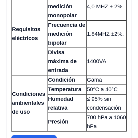
medición
4,0 MHZ ± 2%.
monopolar
Frecuencia de
Requisitos
medición
1,84MHZ ±2%.
eléctricos
bipolar
Divisa
máxima de
1400VA
entrada
Condición
Gama
Temperatura
50°C a 40°C
Condiciones
Humedad
≤ 95% sin
ambientales
relativa
condensación
de uso
700 hPa a 1060
Presión
hPa