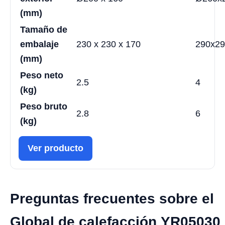
(mm)
Tamaño de
embalaje
230 x 230 x 170
290x29
(mm)
Peso neto
2.5
4
(kg)
Peso bruto
2.8
6
(kg)
Ver producto
Preguntas frecuentes sobre el
Global de calefacción YR05030