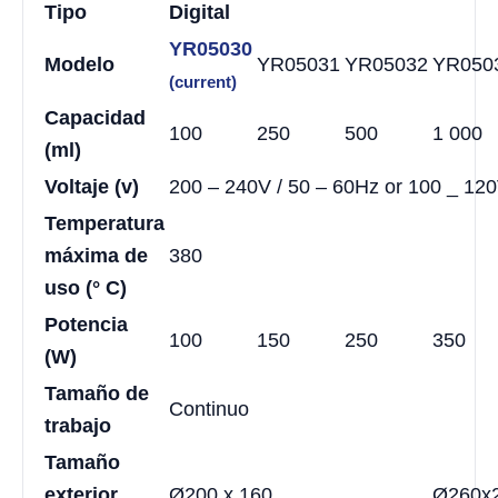
Tipo
Digital
YR05030
Modelo
YR05031
YR05032
YR050
(current)
Capacidad
100
250
500
1 000
(ml)
Voltaje (v)
200 – 240V / 50 – 60Hz or 100 _ 120
Temperatura
máxima de
380
uso (° C)
Potencia
100
150
250
350
(W)
Tamaño de
Continuo
trabajo
Tamaño
exterior
Ø200 x 160
Ø260x