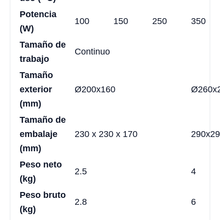
Potencia
100
150
250
350
(W)
Tamaño de
Continuo
trabajo
Tamaño
exterior
Ø200x160
Ø260x
(mm)
Tamaño de
embalaje
230 x 230 x 170
290x29
(mm)
Peso neto
2.5
4
(kg)
Peso bruto
2.8
6
(kg)