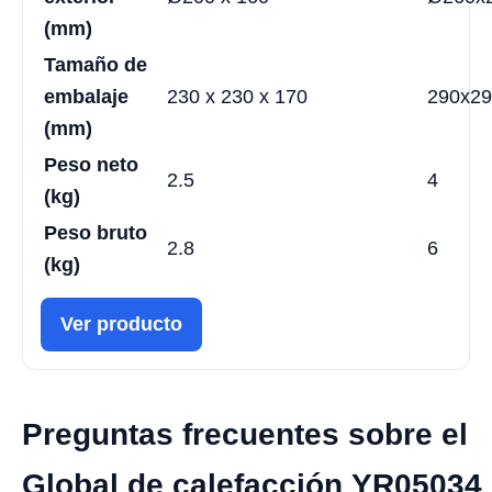
(mm)
Tamaño de
embalaje
230 x 230 x 170
290x29
(mm)
Peso neto
2.5
4
(kg)
Peso bruto
2.8
6
(kg)
Ver producto
Preguntas frecuentes sobre el
Global de calefacción YR05034