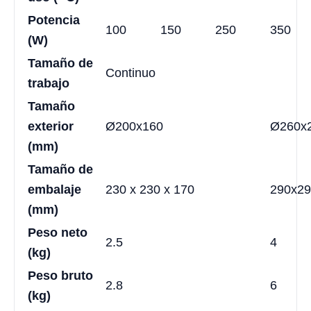
Potencia
100
150
250
350
(W)
Tamaño de
Continuo
trabajo
Tamaño
exterior
Ø200x160
Ø260x
(mm)
Tamaño de
embalaje
230 x 230 x 170
290x29
(mm)
Peso neto
2.5
4
(kg)
Peso bruto
2.8
6
(kg)