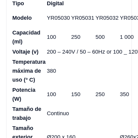
Tipo
Digital
Modelo
YR05030
YR05031
YR05032
YR050
Capacidad
100
250
500
1 000
(ml)
Voltaje (v)
200 – 240V / 50 – 60Hz or 100 _ 120
Temperatura
máxima de
380
uso (° C)
Potencia
100
150
250
350
(W)
Tamaño de
Continuo
trabajo
Tamaño
exterior
Ø200 x 160
Ø260x