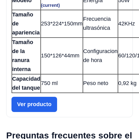
Modelo
Energía
50W
(current)
Tamaño
Frecuencia
de
253*224*150mm
42KHz
ultrasónica
apariencia
Tamaño
de la
Configuracion
150*126*44mm
60/120/
ranura
de hora
interna
Capacidad
750 ml
Peso neto
0,92 kg
del tanque
Ver producto
Preguntas frecuentes sobre el