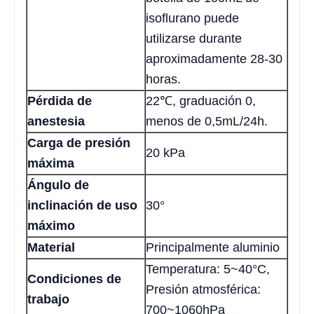
isoflurano puede
utilizarse durante
aproximadamente 28-30
horas.
Pérdida de
22℃, graduación 0,
anestesia
menos de 0,5mL/24h.
Carga de presión
20 kPa
máxima
Ángulo de
inclinación de uso
30°
máximo
Material
Principalmente aluminio
Temperatura: 5~40°C,
Condiciones de
Presión atmosférica:
trabajo
700~1060hPa