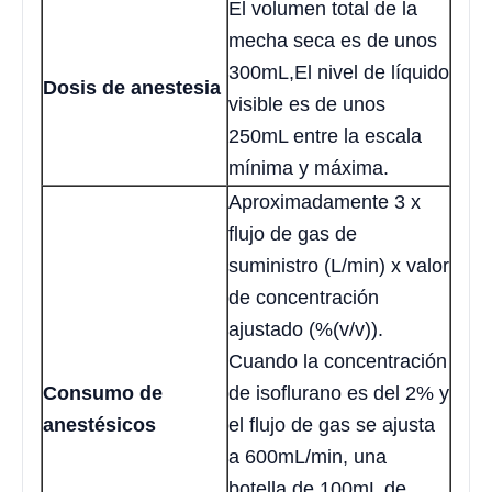
El volumen total de la
mecha seca es de unos
300mL,El nivel de líquido
Dosis de anestesia
visible es de unos
250mL entre la escala
mínima y máxima.
Aproximadamente 3 x
flujo de gas de
suministro (L/min) x valor
de concentración
ajustado (%(v/v)).
Cuando la concentración
Consumo de
de isoflurano es del 2% y
anestésicos
el flujo de gas se ajusta
a 600mL/min, una
botella de 100mL de