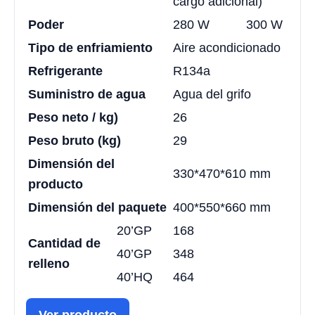
cargo adicional)
Poder
280 W
300 W
Tipo de enfriamiento
Aire acondicionado
Refrigerante
R134a
Suministro de agua
Agua del grifo
Peso neto / kg)
26
Peso bruto (kg)
29
Dimensión del
330*470*610 mm
producto
Dimensión del paquete
400*550*660 mm
20’GP
168
Cantidad de
40’GP
348
relleno
40’HQ
464
Ver producto