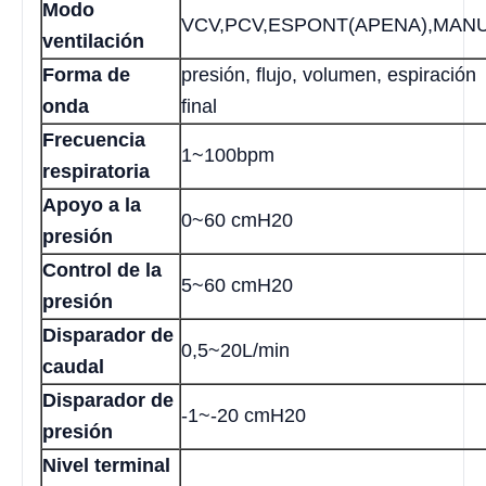
Modo
VCV,PCV,ESPONT(APENA),MAN
ventilación
Forma de
presión, flujo, volumen, espiración
onda
final
Frecuencia
1~100bpm
respiratoria
Apoyo a la
0~60 cmH20
presión
Control de la
5~60 cmH20
presión
Disparador de
0,5~20L/min
caudal
Disparador de
-1~-20 cmH20
presión
Nivel terminal