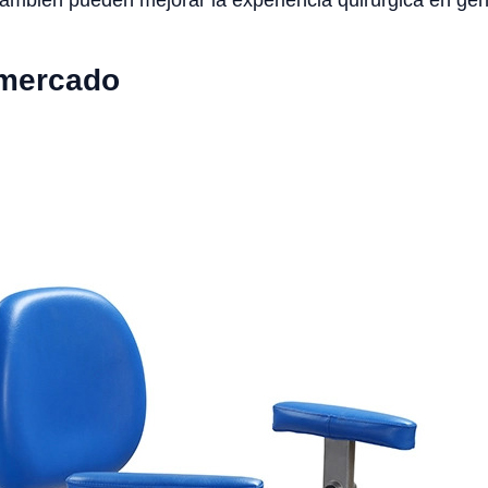
también pueden mejorar la experiencia quirúrgica en gen
 mercado