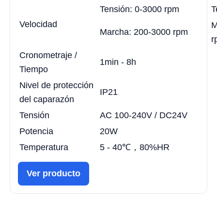
Tensión: 0-3000 rpm
T
Velocidad
M
Marcha: 200-3000 rpm
r
Cronometraje /
1min - 8h
Tiempo
Nivel de protección
IP21
del caparazón
Tensión
AC 100-240V / DC24V
Potencia
20W
Temperatura
5 - 40℃，80%HR
Ver producto