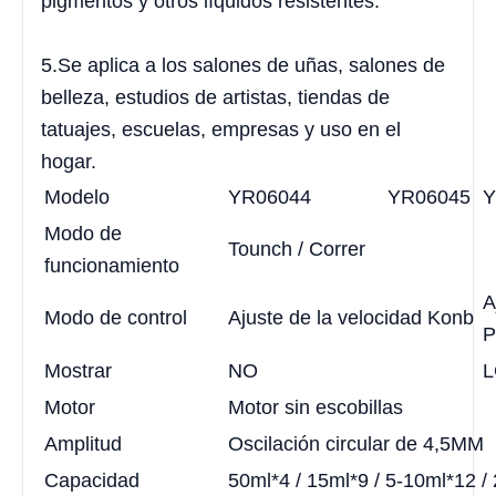
pigmentos y otros líquidos resistentes.
5.Se aplica a los salones de uñas, salones de
belleza, estudios de artistas, tiendas de
tatuajes, escuelas, empresas y uso en el
hogar.
Modelo
YR06044
YR06045
Y
Modo de
Tounch / Correr
funcionamiento
A
Modo de control
Ajuste de la velocidad Konb
Mostrar
NO
L
Motor
Motor sin escobillas
Amplitud
Oscilación circular de 4,5MM
Capacidad
50ml*4 / 15ml*9 / 5-10ml*12 /