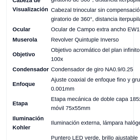
Cabeza de
Visualización
Cabezal trinocular sin compensación
giratorio de 360°, distancia iterpup
Ocular
Ocular de Campo extra ancho EW1
Muserola
Revolver Quintuple Inverso
Objetivo acromático del plan infinito
Objetivo
100x
Condensador
Condensador de giro NA0.9/0.25
Ajuste coaxial de enfoque fino y gru
Enfoque
0.001mm
Etapa mecánica de doble capa 18
Etapa
móvil 75x55mm
Iluminación
Iluminación externa, lámpara hal
Kohler
Puntero LED verde, brillo ajustable