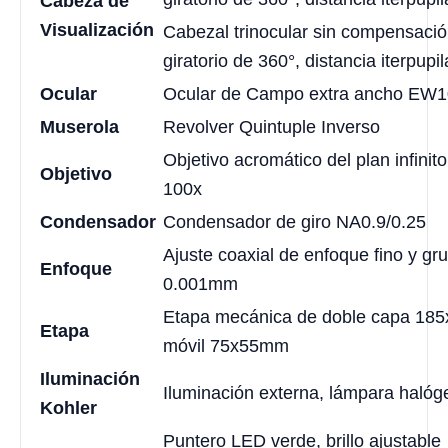
Cabeza de
Visualización
Cabezal trinocular sin compensación
giratorio de 360°, distancia iterpup
Ocular
Ocular de Campo extra ancho EW1
Muserola
Revolver Quintuple Inverso
Objetivo acromático del plan infinito
Objetivo
100x
Condensador
Condensador de giro NA0.9/0.25
Ajuste coaxial de enfoque fino y gru
Enfoque
0.001mm
Etapa mecánica de doble capa 18
Etapa
móvil 75x55mm
Iluminación
Iluminación externa, lámpara hal
Kohler
Puntero LED verde, brillo ajustable