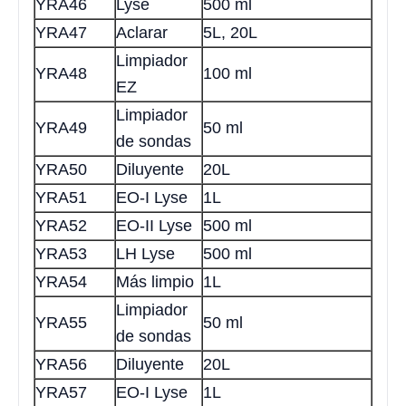
YRA46
Lyse
500 ml
YRA47
Aclarar
5L, 20L
Limpiador
YRA48
100 ml
EZ
Limpiador
YRA49
50 ml
de sondas
YRA50
Diluyente
20L
YRA51
EO-I Lyse
1L
YRA52
EO-II Lyse
500 ml
YRA53
LH Lyse
500 ml
YRA54
Más limpio
1L
Limpiador
YRA55
50 ml
de sondas
YRA56
Diluyente
20L
YRA57
EO-I Lyse
1L