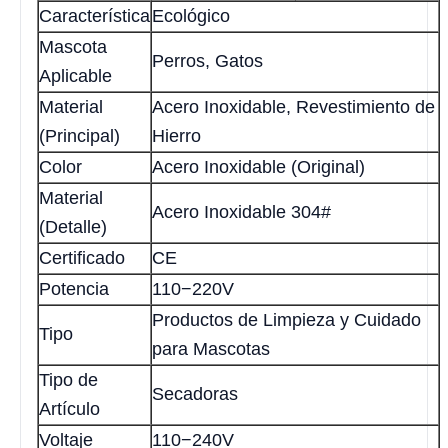
Característica
Ecológico
Mascota
Perros, Gatos
Aplicable
Material
Acero Inoxidable, Revestimiento de
(Principal)
Hierro
Color
Acero Inoxidable (Original)
Material
Acero Inoxidable 304#
(Detalle)
Certificado
CE
Potencia
110−220V
Productos de Limpieza y Cuidado
Tipo
para Mascotas
Tipo de
Secadoras
Artículo
Voltaje
110−240V