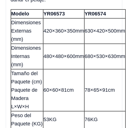
Modelo
YR06573
YR06574
Dimensiones
Externas
420×360×350mm
630×420×500mm
(mm)
Dimensiones
Internas
480×480×600mm
680×530×630mm
(mm)
Tamaño del
Paquete (cm)
Paquete de
60×60×81cm
78×65×91cm
Madera
L×W×H
Peso del
53KG
76KG
Paquete (KG)