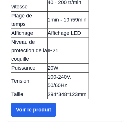
40 - 200 tr/min
vitesse
Plage de
1min - 19h59min
temps
Affichage
Affichage LED
Niveau de
protection de la
IP21
coquille
Puissance
20W
100-240V,
Tension
50/60Hz
Taille
294*348*123mm
Voir le produit