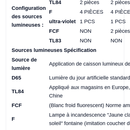
TL84
2 pièces
2 pièces
Configuration
F
4 PIÈCES
4 PIÈC
des sources
ultra-violet
1 PCS
1 PCS
lumineuses :
FCF
NON
2 pièces
TL83
NON
NON
Sources lumineuses Spécification
Source de
Application de caisson lumineux d
lumière
D65
Lumière du jour artificielle standar
Appliqué aux magasins en Europe,
TL84
Chine
FCF
(Blanc froid fluorescent) Norme am
Lampe à incandescence "Jaune cla
F
soleil" fontaine (imitation coucher d