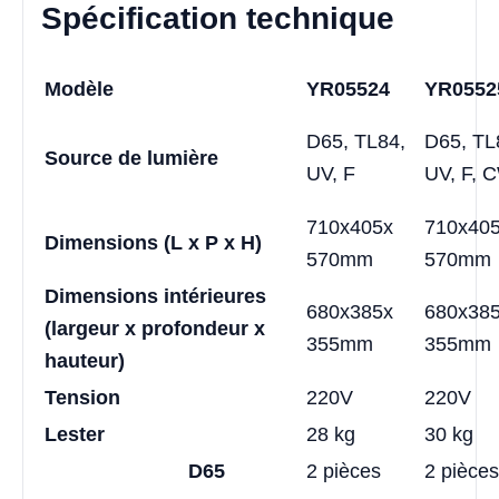
Spécification technique
Modèle
YR05524
YR0552
D65, TL84,
D65, TL
Source de lumière
UV, F
UV, F, 
710x405x
710x40
Dimensions (L x P x H)
570mm
570mm
Dimensions intérieures
680x385x
680x38
(largeur x profondeur x
355mm
355mm
hauteur)
Tension
220V
220V
Lester
28 kg
30 kg
D65
2 pièces
2 pièces