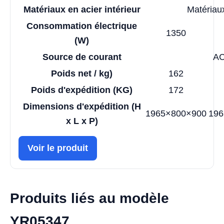
Matériaux en acier intérieur
Matériaux
Consommation électrique
1350
(W)
Source de courant
AC
Poids net / kg)
162
Poids d'expédition (KG)
172
Dimensions d'expédition (H
1965×800×900
196
x L x P)
Voir le produit
Produits liés au modèle
YR05347