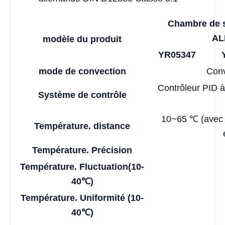
Chambre de 
AL
modèle du produit
YR05347
mode de convection
Conv
Contrôleur PID à
Système de contrôle
10~65 ℃ (avec 
Température. distance
Température. Précision
Température. Fluctuation
(10-
40℃)
Température. Uniformité (10-
40℃)