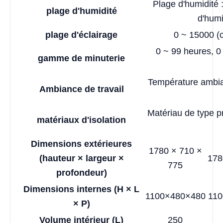
Plage d'humidité 
plage d'humidité
d'humi
plage d'éclairage
0 ~ 15000 (c
0 ~ 99 heures, 0
gamme de minuterie
Température ambia
Ambiance de travail
Matériau de type p
matériaux d'isolation
Dimensions extérieures
1780 × 710 ×
(hauteur × largeur ×
178
775
profondeur)
Dimensions internes (H × L
1100×480×480
110
× P)
Volume intérieur (L)
250