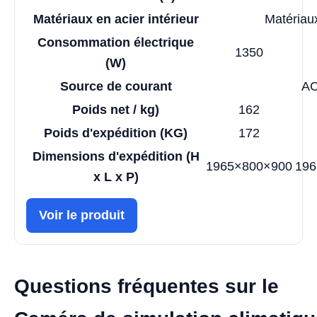
Matériaux en acier intérieur
Matériaux
Consommation électrique
1350
(W)
Source de courant
AC
Poids net / kg)
162
Poids d'expédition (KG)
172
Dimensions d'expédition (H
1965×800×900
196
x L x P)
Voir le produit
Questions fréquentes sur le