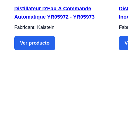
Distillateur D'Eau À Commande
Dis
Automatique YR05972 - YR05973
Ino
Fabricant: Kalstein
Fabr
Ver producto
V