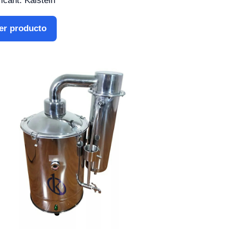
icant: Kalstein
er producto