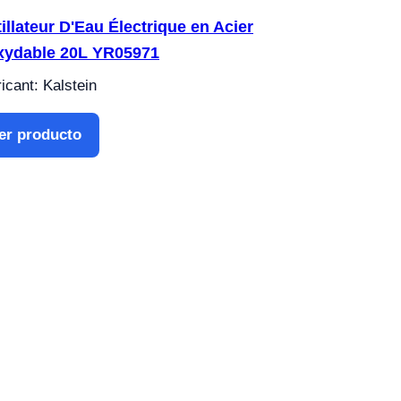
tillateur D'Eau Électrique en Acier
xydable 20L YR05971
icant: Kalstein
er producto