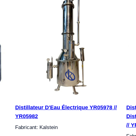
Distillateur D'Eau Électrique YR05978 //
Dis
YR05982
Dis
// 
Fabricant: Kalstein