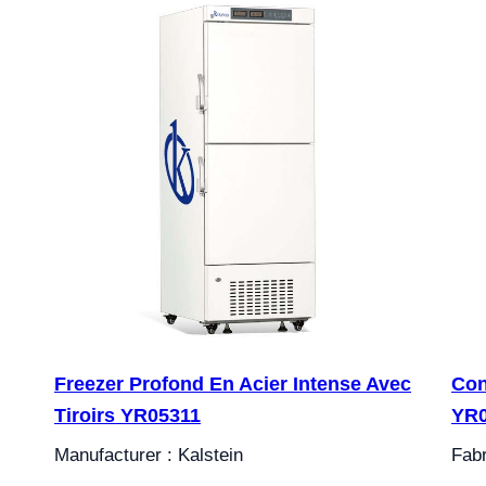
Freezer Profond En Acier Intense Avec
Con
Tiroirs YR05311
YR
Manufacturer : Kalstein
Fabr