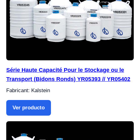
Série Haute Capacité Pour le Stockage ou le
Transport (Bidons Ronds) YR05393 // YR05402
Fabricant: Kalstein
Ver producto