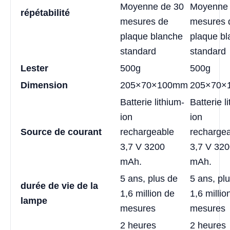
Moyenne de 30
Moyenne 
répétabilité
mesures de
mesures 
plaque blanche
plaque b
standard
standard
Lester
500g
500g
Dimension
205×70×100mm
205×70×
Batterie lithium-
Batterie l
ion
ion
Source de courant
rechargeable
recharge
3,7 V 3200
3,7 V 32
mAh.
mAh.
5 ans, plus de
5 ans, pl
durée de vie de la
1,6 million de
1,6 millio
lampe
mesures
mesures
2 heures
2 heures