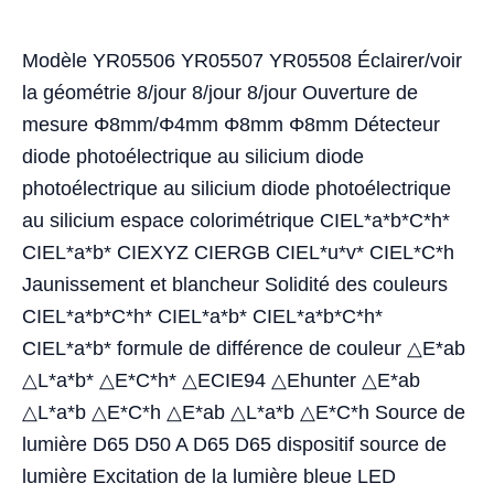
Modèle YR05506 YR05507 YR05508 Éclairer/voir
la géométrie 8/jour 8/jour 8/jour Ouverture de
mesure Φ8mm/Φ4mm Φ8mm Φ8mm Détecteur
diode photoélectrique au silicium diode
photoélectrique au silicium diode photoélectrique
au silicium espace colorimétrique CIEL*a*b*C*h*
CIEL*a*b* CIEXYZ CIERGB CIEL*u*v* CIEL*C*h
Jaunissement et blancheur Solidité des couleurs
CIEL*a*b*C*h* CIEL*a*b* CIEL*a*b*C*h*
CIEL*a*b* formule de différence de couleur △E*ab
△L*a*b* △E*C*h* △ECIE94 △Ehunter △E*ab
△L*a*b △E*C*h △E*ab △L*a*b △E*C*h Source de
lumière D65 D50 A D65 D65 dispositif source de
lumière Excitation de la lumière bleue LED