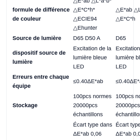
△E*ab △L*a*b*
formule de différence
△E*C*h*
△E*ab △L
de couleur
△ECIE94
△E*C*h
△Ehunter
Source de lumière
D65 D50 A
D65
Excitation de la
Excitation
dispositif source de
lumière bleue
lumière b
lumière
LED
LED
Erreurs entre chaque
≤0.40ΔE*ab
≤0.40ΔE*
équipe
100pcs normes
100pcs n
Stockage
20000pcs
20000pcs
échantillons
échantill
Écart type dans
Écart typ
ΔE*ab 0,06
ΔE*ab 0,