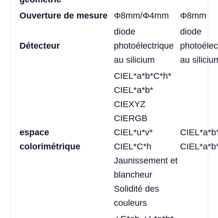
Ouverture de mesure
Φ8mm/Φ4mm
Φ8mm
diode
diode
Détecteur
photoélectrique
photoélec
au silicium
au siliciu
CIEL*a*b*C*h*
CIEL*a*b*
CIEXYZ
CIERGB
espace
CIEL*u*v*
CIEL*a*b
colorimétrique
CIEL*C*h
CIEL*a*b
Jaunissement et
blancheur
Solidité des
couleurs