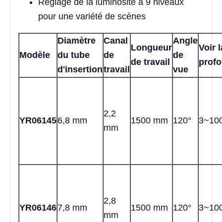
Réglage de la luminosité à 9 niveaux
pour une variété de scènes
Diamètre
Canal
Angle
Longueur
Voir l
Modèle
du tube
de
de
de travail
prof
d'insertion
travail
vue
2,2
YR06145
6,8 mm
1500 mm
120°
3~10
mm
2,8
YR06146
7,8 mm
1500 mm
120°
3~10
mm