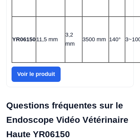
3,2
YR06150
11,5 mm
3500 mm
140°
3~10
mm
Voir le produit
Questions fréquentes sur le
Endoscope Vidéo Vétérinaire
Haute YR06150