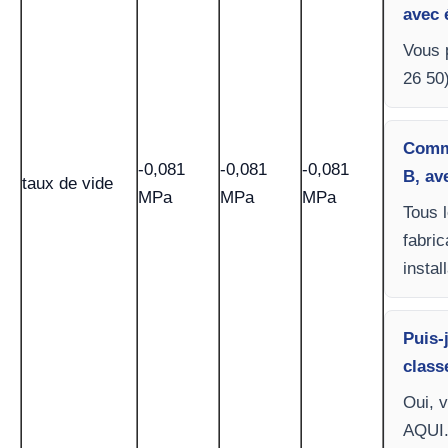
avec 
Vous 
26 50)
Comme
-0,081
-0,081
-0,081
B, av
taux de vide
MPa
MPa
MPa
Tous 
fabri
instal
Puis-
class
Oui, 
AQUI