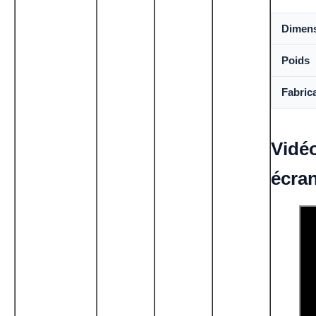
Dimen
Poids
Fabric
Vidéo
écra