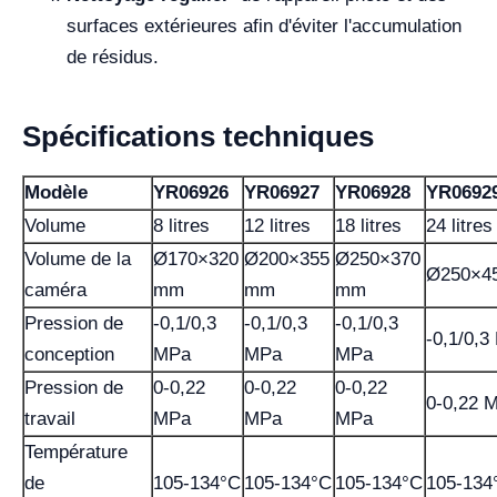
surfaces extérieures afin d'éviter l'accumulation
de résidus.
Spécifications techniques
Modèle
YR06926
YR06927
YR06928
YR0692
Volume
8 litres
12 litres
18 litres
24 litres
Volume de la
Ø170×320
Ø200×355
Ø250×370
Ø250×4
caméra
mm
mm
mm
Pression de
-0,1/0,3
-0,1/0,3
-0,1/0,3
-0,1/0,3
conception
MPa
MPa
MPa
Pression de
0-0,22
0-0,22
0-0,22
0-0,22 
travail
MPa
MPa
MPa
Température
de
105-134°C
105-134°C
105-134°C
105-134