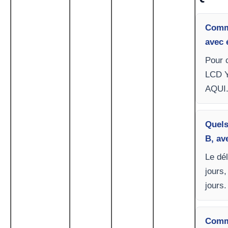
Comme
avec 
Pour c
LCD Y
AQUI
Quels
B, av
Le dél
jours,
jours.
Comme