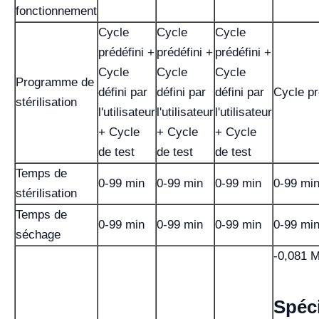
fonctionnement
Cycle
Cycle
Cycle
prédéfini +
prédéfini +
prédéfini +
Cycle
Cycle
Cycle
Programme de
défini par
défini par
défini par
Cycle pré
stérilisation
l'utilisateur
l'utilisateur
l'utilisateur
+ Cycle
+ Cycle
+ Cycle
de test
de test
de test
Temps de
0-99 min
0-99 min
0-99 min
0-99 mi
stérilisation
Temps de
0-99 min
0-99 min
0-99 min
0-99 mi
séchage
-0,081 
Spéci