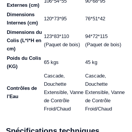
106*54*55
90*68*95
Externes (cm)
Dimensions
120*73*95
76*51*42
Internes (cm)
Dimensions du
123*83*110
94*72*115
Colis (L*l*H en
(Paquet de bois)
(Paquet de bois)
cm)
Poids du Colis
65 kgs
45 kg
(KG)
Cascade,
Cascade,
Douchette
Douchette
Contrôles de
Extensible, Vanne
Extensible, Vanne
l'Eau
de Contrôle
de Contrôle
Froid/Chaud
Froid/Chaud
Spécifications techniques