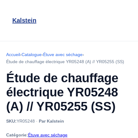
Kalstein
Accueil
›
Catalogue
›
Étuve avec séchage
›
Étude de chauffage électrique YR05248 (A) // YR05255 (SS)
Étude de chauffage
électrique YR05248
(A) // YR05255 (SS)
SKU:
YR05248
·
Par Kalstein
Catégorie:
Étuve avec séchage