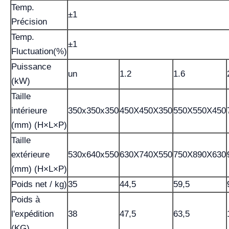
Temp.
±1
Précision
Temp.
±1
Fluctuation(%)
Puissance
un
1.2
1.6
(kW)
Taille
intérieure
350x350x350
450X450X350
550X550X450
(mm) (H×L×P)
Taille
extérieure
530x640x550
630X740X550
750X890X630
(mm) (H×L×P)
Poids net / kg)
35
44,5
59,5
Poids à
l'expédition
38
47,5
63,5
(KG)