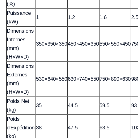
(%)
Puissance
1
1.2
1.6
2.
(kW)
Dimensions
Internes
350×350×350
450×450×350
550×550×450
75
(mm)
(H×W×D)
Dimensions
Externes
530×640×550
630×740×550
750×890×630
98
(mm)
(H×W×D)
Poids Net
35
44.5
59.5
93
(kg)
Poids
d'Expédition
38
47.5
63.5
10
(kg)