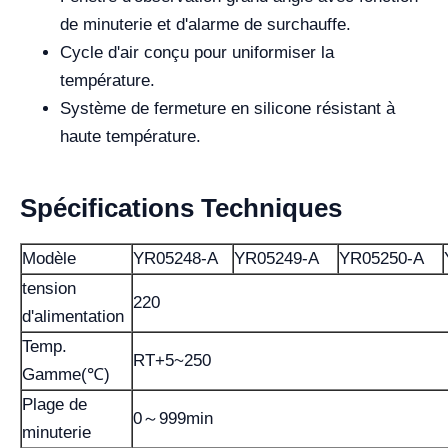
de minuterie et d'alarme de surchauffe.
Cycle d'air conçu pour uniformiser la
température.
Système de fermeture en silicone résistant à
haute température.
Spécifications Techniques
Modèle
YR05248-A
YR05249-A
YR05250-A
tension
220
d'alimentation
Temp.
RT+5~250
Gamme(℃)
Plage de
0～999min
minuterie