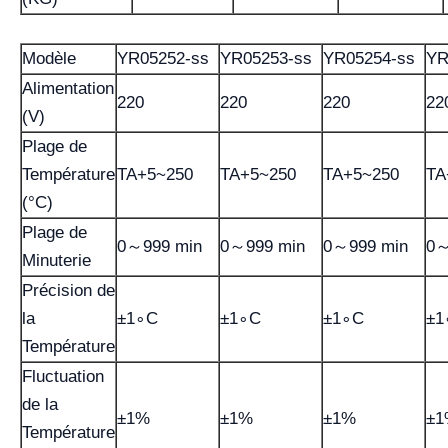
Modèle
YR05252-ss
YR05253-ss
YR05254-ss
YR
Alimentation
220
220
220
22
(V)
Plage de
Température
TA+5~250
TA+5~250
TA+5~250
TA
(°C)
Plage de
0～999 min
0～999 min
0～999 min
0～
Minuterie
Précision de
la
±1∘C
±1∘C
±1∘C
±1
Température
Fluctuation
de la
±1%
±1%
±1%
±1
Température