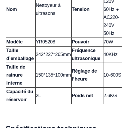
120V
Nettoyeur à
Nom
Tension
60Hz ●
ultrasons
AC220-
240V
50Hz
Modèle
YR05208
Pouvoir
70W
Taille
Fréquence
242*227*265mm
40KHz
d’emballage
ultrasonique
Taille de
Réglage de
rainure
150*135*100mm
10-600S
l’heure
interne
Capacité du
2L
Poids net
2.6KG
réservoir