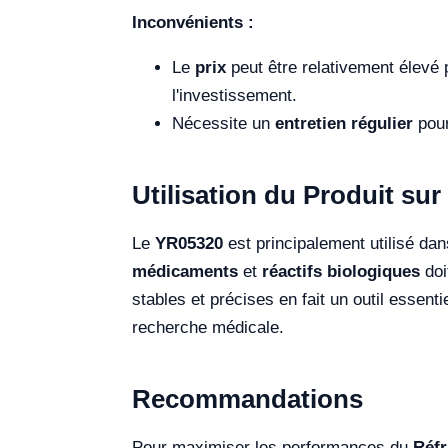
Inconvénients :
Le
prix
peut être relativement élevé 
l'investissement.
Nécessite un
entretien régulier
pour
Utilisation du Produit sur 
Le
YR05320
est principalement utilisé da
médicaments
et
réactifs biologiques
doi
stables et précises en fait un outil essent
recherche médicale.
Recommandations
Pour maximiser les performances du
Réfr