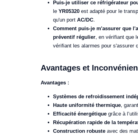
Puis-je utiliser ce réfrigérateur p
le
YR05320
est adapté pour le transpo
qu'un port
AC/DC
.
Comment puis-je m'assurer que l'a
préventif régulier
, en vérifiant que 
vérifiant les alarmes pour s'assurer 
Avantages et Inconvénien
Avantages :
Systèmes de refroidissement indé
Haute uniformité thermique
, garan
Efficacité énergétique
grâce à l’util
Récupération rapide de la tempéra
Construction robuste
avec des matér