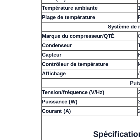
Température ambiante
Plage de température
Système de r
Marque du compresseur/QTÉ
Condenseur
T
Capteur
Contrôleur de température
Affichage
Pui
Tension/fréquence (V/Hz)
Puissance (W)
Courant (A)
Spécificati