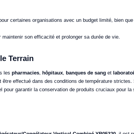
pour certaines organisations avec un budget limité, bien que 
 maintenir son efficacité et prolonger sa durée de vie.
le Terrain
ns les
pharmacies
,
hôpitaux
,
banques de sang
et
laborato
t être effectué dans des conditions de température strictes
iel pour garantir la conservation de produits cruciaux pour la
igérateur/Congélateur Vertical Combiné YR05320
, il es