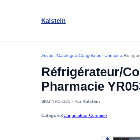
Kalstein
Accueil
›
Catalogue
›
Congélateur Combiné
›
Réfrigé
Réfrigérateur/Co
Pharmacie YR05
SKU:
YR05320
·
Par Kalstein
Catégorie:
Congélateur Combiné