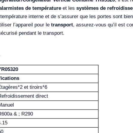
alarmistes de température
et les
systèmes de refroidiss
la température interne et de s’assurer que les portes sont bie
liser l’appareil pour le
transport
, assurez-vous qu’il est c
 sécurisé pendant le transport.
s
YR05320
ications
Étagères*2 et tiroirs*6
Refroidissement direct
Manuel
R600a & ; R290
4.15
50