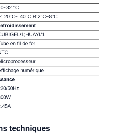
10~32 °C
F:-20°C~-40°C R:2°C~8°C
efroidissement
CUBIGEL/1;HUAYI/1
ube en fil de fer
NTC
Microprocesseur
Affichage numérique
ssance
220/50Hz
300W
2.45A
ons techniques