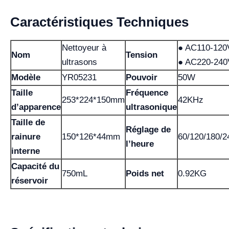
Caractéristiques Techniques
Nettoyeur à
● AC110-120
Nom
Tension
ultrasons
● AC220-240
Modèle
YR05231
Pouvoir
50W
Taille
Fréquence
253*224*150mm
42KHz
d’apparence
ultrasonique
Taille de
Réglage de
rainure
150*126*44mm
60/120/180/2
l’heure
interne
Capacité du
750mL
Poids net
0.92KG
réservoir