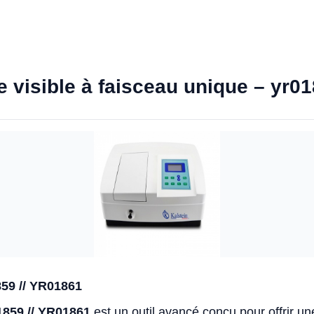
 visible à faisceau unique – yr01
59 // YR01861
1859 // YR01861
est un outil avancé conçu pour offrir 