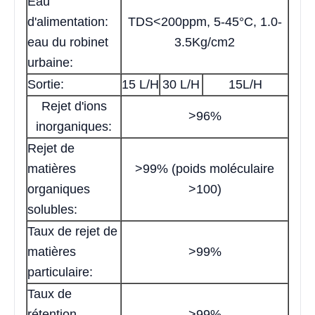
Eau
d'alimentation:
TDS<200ppm, 5-45°C, 1.0-
eau du robinet
3.5Kg/cm2
urbaine:
Sortie:
15 L/H
30 L/H
15L/H
Rejet d'ions
>96%
inorganiques:
Rejet de
matières
>99% (poids moléculaire
organiques
>100)
solubles:
Taux de rejet de
matières
>99%
particulaire:
Taux de
rétention
>99%