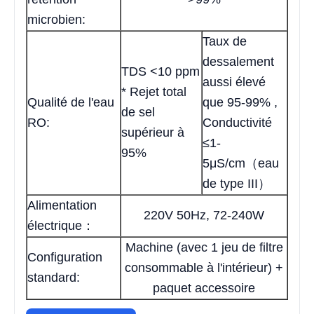
microbien:
Taux de
dessalement
TDS <10 ppm
aussi élevé
* Rejet total
Qualité de l'eau
que 95-99% ,
de sel
RO:
Conductivité
supérieur à
≤1-
95%
5μS/cm（eau
de type III）
Alimentation
220V 50Hz, 72-240W
électrique：
Machine (avec 1 jeu de filtre
Configuration
consommable à l'intérieur) +
standard:
paquet accessoire