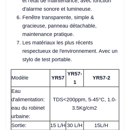
et l'état de maintenance, avec fonction
d'alarme sonore et lumineuse.
Fenêtre transparente, simple &
gracieuse, panneau détachable,
maintenance pratique.
Les matériaux les plus récents
respectueux de l'environnement. Avec un
stylo de test portable.
YR57-
Modèle
YR57
YR57-2
1
Eau
d'alimentation:
TDS<200ppm, 5-45°C, 1.0-
eau du robinet
3.5Kg/cm2
urbaine:
Sortie:
15 L/H
30 L/H
15L/H