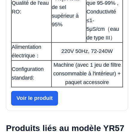
Qualité de l'eau
que 95-99% ,
de sel
RO:
Conductivité
supérieur à
≤1-
95%
5μS/cm（eau
de type III）
Alimentation
220V 50Hz, 72-240W
électrique：
Machine (avec 1 jeu de filtre
Configuration
consommable à l'intérieur) +
standard:
paquet accessoire
Voir le produit
Produits liés au modèle YR57