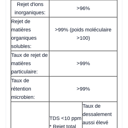
Rejet d'ions
>96%
inorganiques:
Rejet de
matières
>99% (poids moléculaire
organiques
>100)
solubles:
Taux de rejet de
matières
>99%
particulaire:
Taux de
rétention
>99%
microbien:
Taux de
dessalement
TDS <10 ppm
aussi élevé
* Rejet total