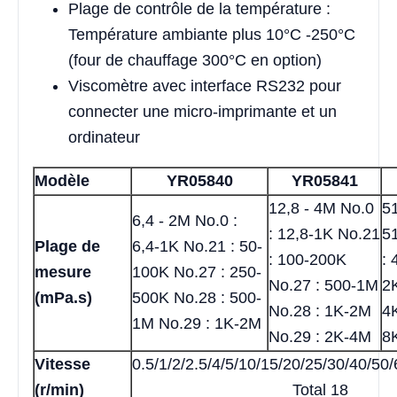
Plage de contrôle de la température :
Température ambiante plus 10°C -250°C
(four de chauffage 300°C en option)
Viscomètre avec interface RS232 pour
connecter une micro-imprimante et un
ordinateur
Modèle
YR05840
YR05841
12,8 - 4M No.0
51
6,4 - 2M No.0 :
: 12,8-1K No.21
5
Plage de
6,4-1K No.21 : 50-
: 100-200K
: 
mesure
100K No.27 : 250-
No.27 : 500-1M
2
(mPa.s)
500K No.28 : 500-
No.28 : 1K-2M
4
1M No.29 : 1K-2M
No.29 : 2K-4M
8
Vitesse
0.5/1/2/2.5/4/5/10/15/20/25/30/40/50
(r/min)
Total 18