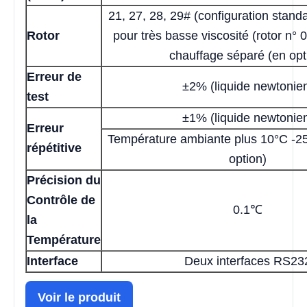
21, 27, 28, 29# (configuration stand
Rotor
pour très basse viscosité (rotor n° 
chauffage séparé (en opt
Erreur de
±2% (liquide newtonie
test
±1% (liquide newtonie
Erreur
Température ambiante plus 10°C -2
répétitive
option)
Précision du
Contrôle de
0.1℃
la
Température
Interface
Deux interfaces RS23
Voir le produit