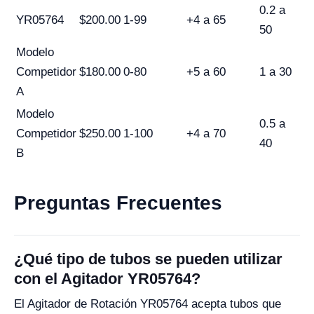
0.2 a
YR05764
$200.00
1-99
+4 a 65
50
Modelo
Competidor
$180.00
0-80
+5 a 60
1 a 30
A
Modelo
0.5 a
Competidor
$250.00
1-100
+4 a 70
40
B
Preguntas Frecuentes
¿Qué tipo de tubos se pueden utilizar
con el Agitador YR05764?
El Agitador de Rotación YR05764 acepta tubos que