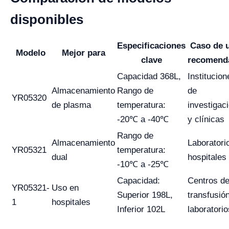
disponibles
Especificaciones
Caso de 
Modelo
Mejor para
clave
recomend
Capacidad 368L,
Institucion
Almacenamiento
Rango de
de
YR05320
de plasma
temperatura:
investigac
-20℃ a -40℃
y clínicas
Rango de
Almacenamiento
Laboratori
YR05321
temperatura:
dual
hospitales
-10℃ a -25℃
Capacidad:
Centros d
YR05321-
Uso en
Superior 198L,
transfusió
1
hospitales
Inferior 102L
laboratorio