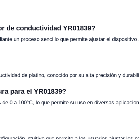
dor de conductividad YR01839?
ante un proceso sencillo que permite ajustar el dispositivo 
uctividad de platino, conocido por su alta precisión y durabil
ura para el YR01839?
s de 0 a 100°C, lo que permite su uso en diversas aplicacio
guración intuitivo que permite a los usuarios ajustar los p