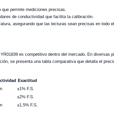
o que permite mediciones precisas.
res de conductividad que facilita la calibración.
ura, asegurando que las lecturas sean precisas en todo el
ad YR01839 es competitivo dentro del mercado. En diversas 
ón, se presenta una tabla comparativa que detalla el precio
ctividad
Exactitud
cm
±1% F.S.
±2% F.S.
cm
±1.5% F.S.