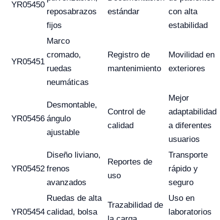
YR05450
reposabrazos
estándar
con alta
fijos
estabilidad
Marco
cromado,
Registro de
Movilidad en
YR05451
ruedas
mantenimiento
exteriores
neumáticas
Mejor
Desmontable,
Control de
adaptabilidad
YR05456
ángulo
calidad
a diferentes
ajustable
usuarios
Diseño liviano,
Transporte
Reportes de
YR05452
frenos
rápido y
uso
avanzados
seguro
Ruedas de alta
Uso en
Trazabilidad de
YR05454
calidad, bolsa
laboratorios
la carga