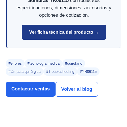
Sombras YR06115
con todas sus
especificaciones, dimensiones, accesorios y
opciones de cotización.
Ver ficha técnica del producto →
#errores
#tecnología médica
#quirófano
#lámpara quirúrgica
#Troubleshooting
#YR06115
Contactar ventas
Volver al blog