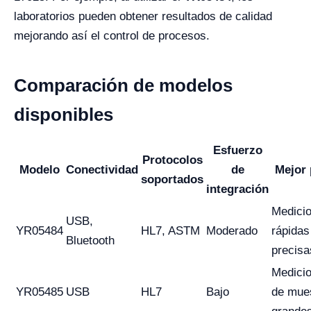
laboratorios pueden obtener resultados de calidad
mejorando así el control de procesos.
Comparación de modelos
disponibles
Esfuerzo
Protocolos
Modelo
Conectividad
de
Mejor 
soportados
integración
Medici
USB,
YR05484
HL7, ASTM
Moderado
rápidas
Bluetooth
precisa
Medici
YR05485
USB
HL7
Bajo
de mue