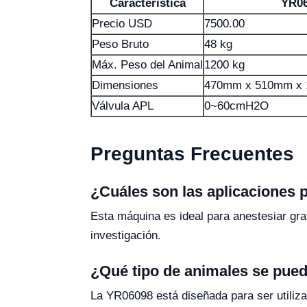
Característica
YR0
Precio USD
7500.00
Peso Bruto
48 kg
Máx. Peso del Animal
1200 kg
Dimensiones
470mm x 510mm x 1
Válvula APL
0~60cmH2O
Preguntas Frecuentes
¿Cuáles son las aplicaciones 
Esta máquina es ideal para anestesiar gr
investigación.
¿Qué tipo de animales se pue
La YR06098 está diseñada para ser utiliz