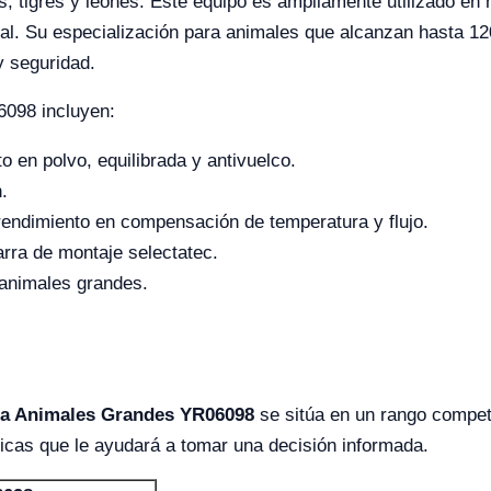
 tigres y leones. Este equipo es ampliamente utilizado en 
mal. Su especialización para animales que alcanzan hasta 120
y seguridad.
6098 incluyen:
o en polvo, equilibrada y antivuelco.
.
rendimiento en compensación de temperatura y flujo.
rra de montaje selectatec.
a animales grandes.
ra Animales Grandes YR06098
se sitúa en un rango competi
ticas que le ayudará a tomar una decisión informada.