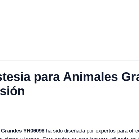
tesia para Animales G
rsión
s Grandes YR06098
ha sido diseñada por expertos para ofrec