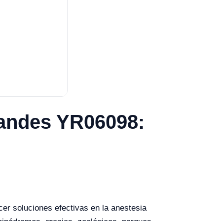
randes YR06098:
er soluciones efectivas en la anestesia