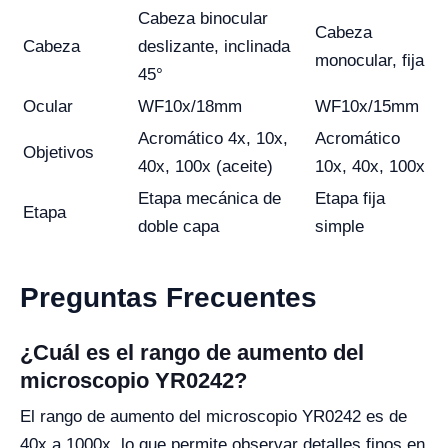
Cabeza binocular
Cabeza
Cabeza
deslizante, inclinada
monocular, fija
45°
Ocular
WF10x/18mm
WF10x/15mm
Acromático 4x, 10x,
Acromático
Objetivos
40x, 100x (aceite)
10x, 40x, 100x
Etapa mecánica de
Etapa fija
Etapa
doble capa
simple
Preguntas Frecuentes
¿Cuál es el rango de aumento del
microscopio YR0242?
El rango de aumento del microscopio YR0242 es de
40x a 1000x, lo que permite observar detalles finos en